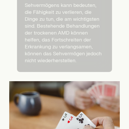
Sehvermögens kann bedeuten,
die Fähigkeit zu verlieren, die
Dinge zu tun, die am wichtigsten
sind. Bestehende Behandlungen
der trockenen AMD können
helfen, das Fortschreiten der
Erkrankung zu verlangsamen,
können das Sehvermögen jedoch
nicht wiederherstellen.