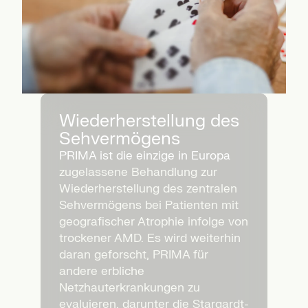
Wiederherstellung des
Sehvermögens
PRIMA ist die einzige in Europa
zugelassene Behandlung zur
Wiederherstellung des zentralen
Sehvermögens bei Patienten mit
geografischer Atrophie infolge von
trockener AMD. Es wird weiterhin
daran geforscht, PRIMA für
andere erbliche
Netzhauterkrankungen zu
evaluieren, darunter die Stargardt-